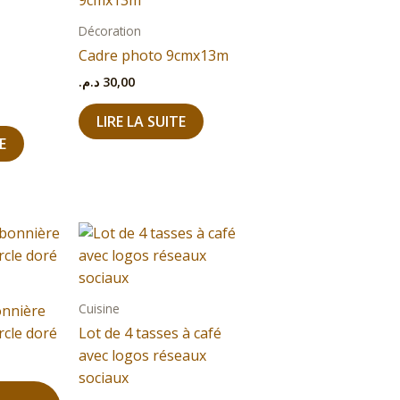
Décoration
Cadre photo 9cmx13m
د.م.
30,00
LIRE LA SUITE
E
Cuisine
onnière
rcle doré
Lot de 4 tasses à café
avec logos réseaux
sociaux
U