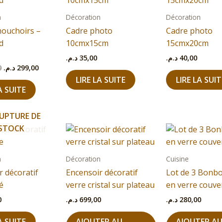
initial
actuel
était :
est :
n
Décoration
Décoration
299,00 د.م..
320,00 د.م..
mouchoirs –
Cadre photo
Cadre photo
d
10cmx15cm
15cmx20cm
د.م.
35,00
د.م.
40,00
0
د.م.
299,00
LIRE LA SUITE
LIRE LA SUIT
A SUITE
UPTURE DE
STOCK
n
Décoration
Cuisine
r décoratif
Encensoir décoratif
Lot de 3 Bonb
é
verre cristal sur plateau
en verre couve
0
د.م.
699,00
د.م.
280,00
A SUITE
AJOUTER AU
AJOUTER A