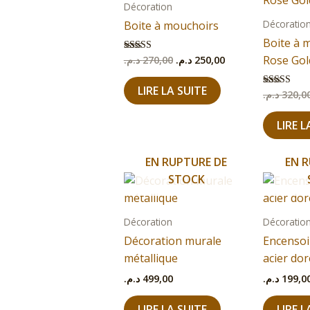
initial
actuel
Décoration
était :
est :
Décoratio
Boite à mouchoirs
250,00 د.م..
270,00 د.م..
Boite à 
Rose Gol
د.م.
270,00
د.م.
250,00
Note
5.00
sur 5
LIRE LA SUITE
د.م.
320,0
Note
5.00
sur 5
LIRE L
EN RUPTURE DE
EN R
STOCK
Décoration
Décoratio
Décoration murale
Encensoi
métallique
acier dor
د.م.
499,00
د.م.
199,0
LIRE LA SUITE
LIRE L