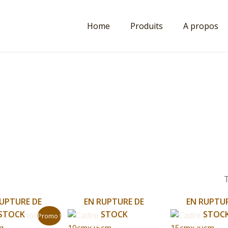
Home
Produits
A propos
UPTURE DE
EN RUPTURE DE
EN RUPTU
Le
Le
STOCK
STOCK
STOC
Promo !
prix
prix