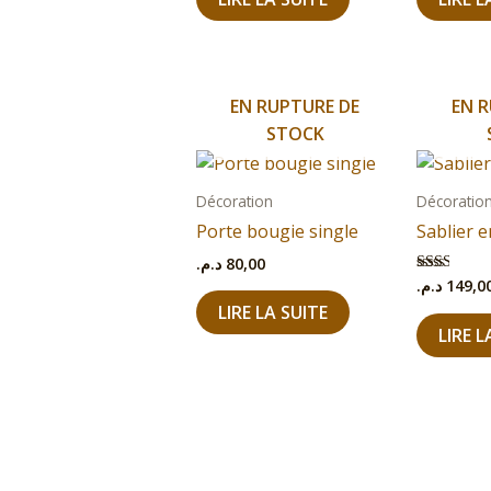
EN RUPTURE DE
EN R
STOCK
Décoration
Décoratio
Porte bougie single
Sablier e
د.م.
80,00
د.م.
149,0
Note
2.00
LIRE LA SUITE
sur 5
LIRE L