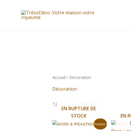
Aller
au
contenu
Accueil
/ Décoration
Décoration
12 résultats affichés
EN RUPTURE DE
STOCK
EN R
Le
Le
Promo !
prix
prix